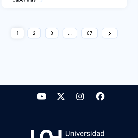
1
2
3
…
67