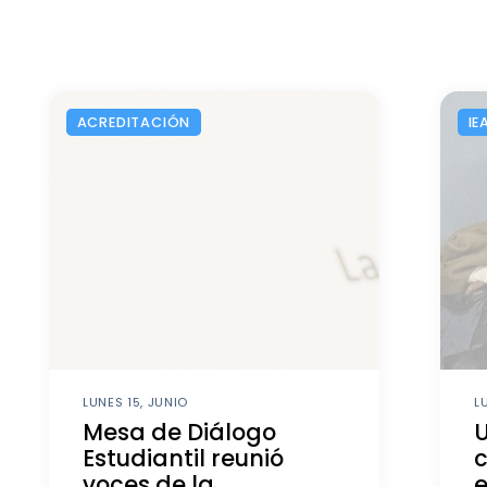
ACREDITACIÓN
IE
LUNES 15, JUNIO
L
Mesa de Diálogo
U
Estudiantil reunió
c
voces de la
e