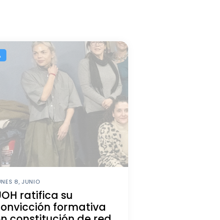
A
UNES 8, JUNIO
OH ratifica su
onvicción formativa
n constitución de red