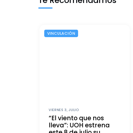
Te Recomendamos
VINCULACIÓN
VIERNES 3, JULIO
“El viento que nos
lleva”: UOH estrena
este 8 de julio su