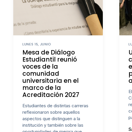
LUNES 15, JUNIO
L
Mesa de Diálogo
U
Estudiantil reunió
c
voces de la
e
comunidad
universitaria en el
a
marco de la
E
Acreditación 2027
C
r
Estudiantes de distintas carreras
c
reflexionaron sobre aquellos
p
aspectos que distinguen a la
institución y también sobre las
S
oportunidades de mejora que