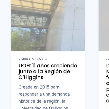
VIERNES 7, AGOSTO
J
UOH: 11 años creciendo
D
junto a la Región de
M
O’Higgins
f
a
Creada en 2015 para
p
responder a una demanda
c
histórica de la región, la
Universidad de O'Higgins