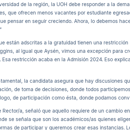
versidad de la región, la UOH debe responder a la dema
nes, que ofrecen menos vacantes por estudiante egresa
ue pensar en seguir creciendo. Ahora, lo debemos hace
”
 están adscritas a la gratuidad tienen una restricción d
gins, al igual que Aysén, vimos una excepción para cr
 Esa restricción acaba en la Admisión 2024. Eso explic
iestamental, la candidata asegura que hay discusiones 
pación, de toma de decisiones, donde todos participemo
álogo, de participación como ésta, donde podamos conver
 Rector/a, señaló que aquello requiere de un cambio en
nde se señala que son los académicos/as quienes eligen 
formas de participar y queremos crear esas instancias. 