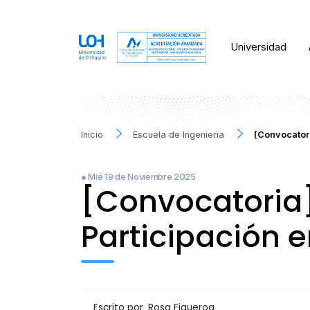
Universidad
Inicio
Escuela de Ingenieria
[Convocator
● Mié 19 de Noviembre 2025
[Convocatoria]
Participación 
Escrito por
Rosa Figueroa