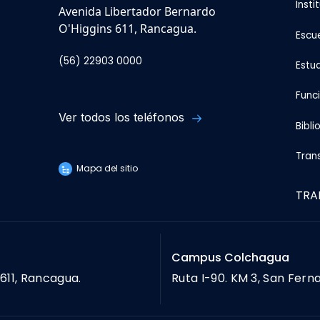
Insti
Avenida Libertador Bernardo
O'Higgins 611, Rancagua.
Escu
(56) 22903 0000
Estu
Func
Ver todos los teléfonos
Bibli
Tran
Mapa del sitio
TRA
Campus Colchagua
611, Rancagua.
Ruta I-90. KM 3, San Fern