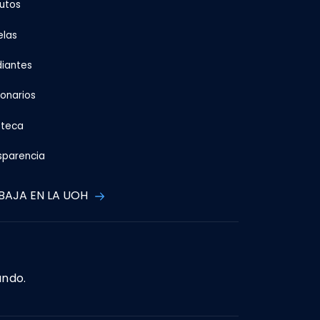
tutos
elas
diantes
ionarios
oteca
sparencia
BAJA EN LA UOH
ando.