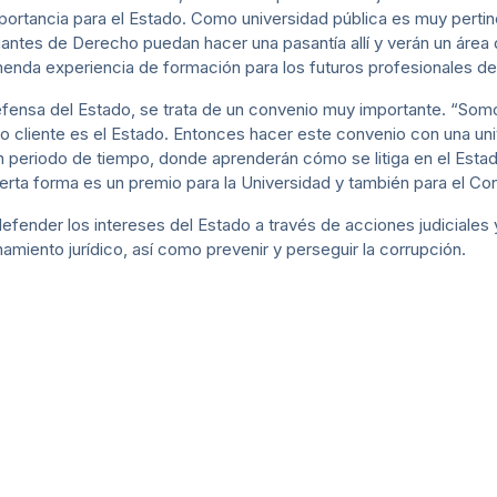
mportancia para el Estado. Como universidad pública es muy pert
iantes de Derecho puedan hacer una pasantía allí y verán un área 
menda experiencia de formación para los futuros profesionales de
efensa del Estado, se trata de un convenio muy importante. “Somo
co cliente es el Estado. Entonces hacer este convenio con una uni
 periodo de tiempo, donde aprenderán cómo se litiga en el Estado
ierta forma es un premio para la Universidad y también para el Co
ender los intereses del Estado a través de acciones judiciales y 
enamiento jurídico, así como prevenir y perseguir la corrupción.