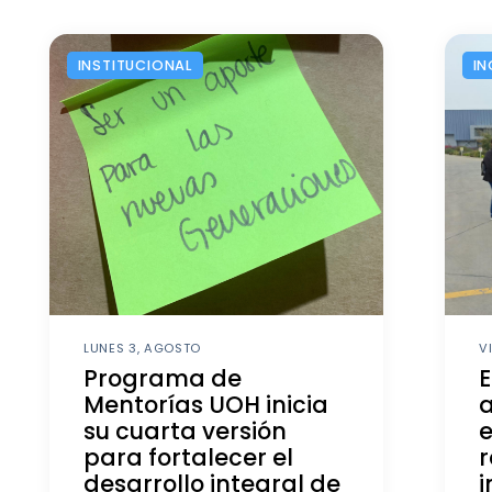
INSTITUCIONAL
IN
LUNES 3, AGOSTO
V
Programa de
E
Mentorías UOH inicia
a
su cuarta versión
e
para fortalecer el
r
desarrollo integral de
i