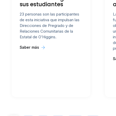
sus estudiantes
23 personas son las participantes
L
de esta iniciativa que impulsan las
f
Direcciones de Pregrado y de
o
Relaciones Comunitarias de la
u
Estatal de O’Higgins.
i
d
Saber más
p
S