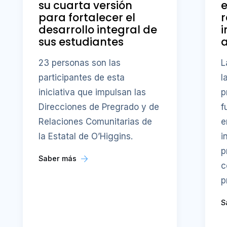
su cuarta versión
e
para fortalecer el
r
desarrollo integral de
i
sus estudiantes
23 personas son las
L
participantes de esta
l
iniciativa que impulsan las
p
Direcciones de Pregrado y de
f
Relaciones Comunitarias de
e
la Estatal de O’Higgins.
i
p
Saber más
c
p
S