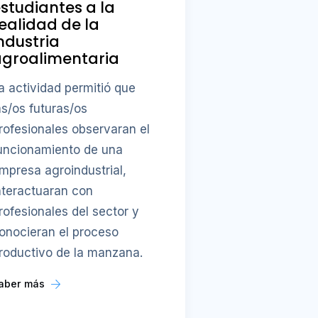
studiantes a la
ealidad de la
ndustria
agroalimentaria
a actividad permitió que
as/os futuras/os
rofesionales observaran el
uncionamiento de una
mpresa agroindustrial,
nteractuaran con
rofesionales del sector y
onocieran el proceso
roductivo de la manzana.
aber más