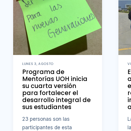
LUNES 3, AGOSTO
V
Programa de
E
Mentorías UOH inicia
a
su cuarta versión
e
para fortalecer el
r
desarrollo integral de
i
sus estudiantes
23 personas son las
L
participantes de esta
l