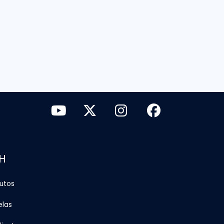
H
tutos
elas