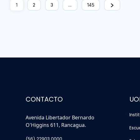
1
2
3
…
145
CONTACTO
UO
Insti
Avenida Libertador Bernardo
O'Higgins 611, Rancagua.
Escu
(56) 22903 0000