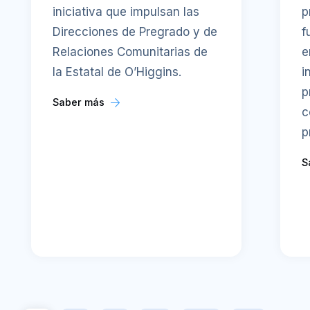
iniciativa que impulsan las
p
Direcciones de Pregrado y de
f
Relaciones Comunitarias de
e
la Estatal de O’Higgins.
i
p
Saber más
c
p
S