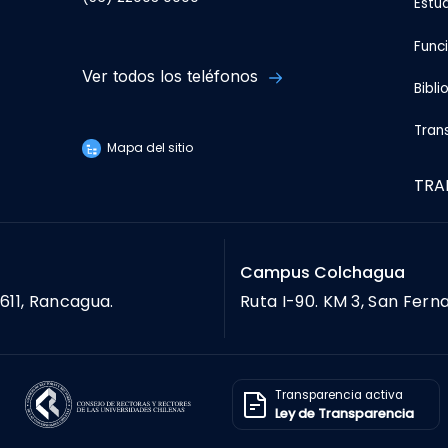
Estu
Func
Ver todos los teléfonos
Bibli
Tran
Mapa del sitio
TRA
Campus Colchagua
611, Rancagua.
Ruta I-90. KM 3, San Fern
Transparencia activa
Ley de Transparencia