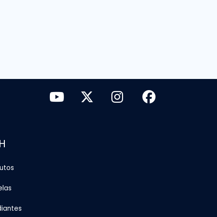
H
tutos
elas
diantes