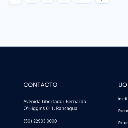
CONTACTO
UO
Insti
Avenida Libertador Bernardo
O'Higgins 611, Rancagua.
Escu
(56) 22903 0000
Estu