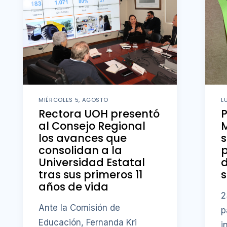
MIÉRCOLES 5, AGOSTO
L
Rectora UOH presentó
al Consejo Regional
M
los avances que
s
consolidan a la
p
Universidad Estatal
d
tras sus primeros 11
s
años de vida
2
Ante la Comisión de
p
Educación, Fernanda Kri
i