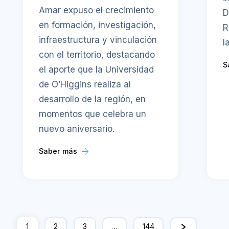
Amar expuso el crecimiento
D
en formación, investigación,
R
infraestructura y vinculación
l
con el territorio, destacando
S
el aporte que la Universidad
de O’Higgins realiza al
desarrollo de la región, en
momentos que celebra un
nuevo aniversario.
Saber más
1
2
3
…
144