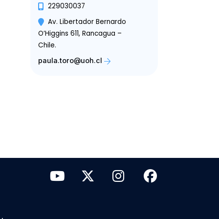
229030037
Av. Libertador Bernardo
O’Higgins 611, Rancagua –
Chile.
paula.toro@uoh.cl