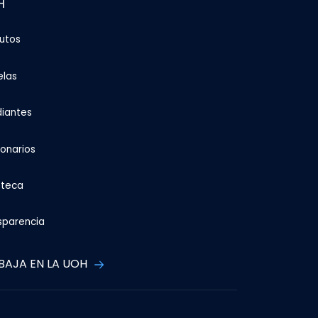
H
tutos
elas
diantes
ionarios
oteca
sparencia
BAJA EN LA UOH