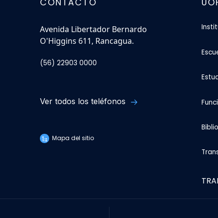
CONTACTO
UO
Insti
Avenida Libertador Bernardo
O'Higgins 611, Rancagua.
Escu
(56) 22903 0000
Estu
Ver todos los teléfonos
Func
Bibli
Mapa del sitio
Tran
TRA