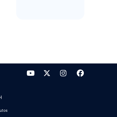
H
tutos