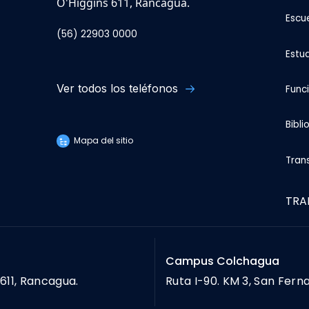
O'Higgins 611, Rancagua.
Escu
(56) 22903 0000
Estu
Ver todos los teléfonos
Func
Bibli
Mapa del sitio
Tran
TRA
Campus Colchagua
611, Rancagua.
Ruta I-90. KM 3, San Fern