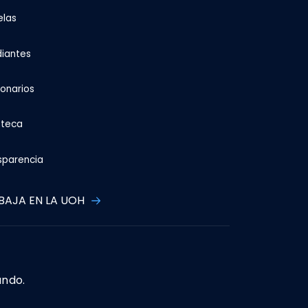
elas
diantes
ionarios
oteca
sparencia
BAJA EN LA UOH
ando.