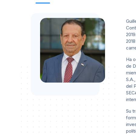
Guil
Cont
2019
2018
carr
Ha o
de D
miem
S.A.
del 
SECA
inte
Su t
form
inve
polí