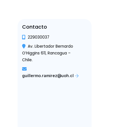
Contacto
229030037
Av. Libertador Bernardo
O’Higgins 611, Rancagua –
Chile.
guillermo.ramirez@uoh.cl