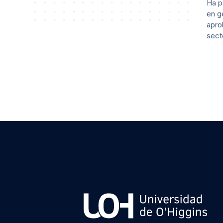
Ha p
en g
apro
sect