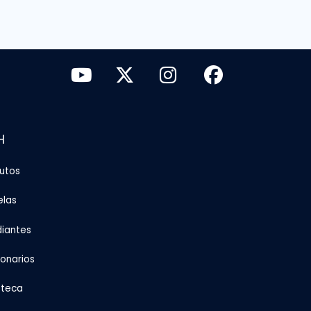
H
tutos
elas
diantes
ionarios
oteca