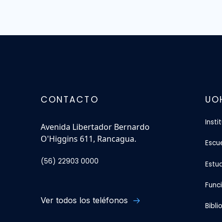
CONTACTO
UO
Insti
Avenida Libertador Bernardo
O'Higgins 611, Rancagua.
Escu
(56) 22903 0000
Estu
Func
Ver todos los teléfonos
Bibli