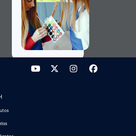
H
tutos
elas