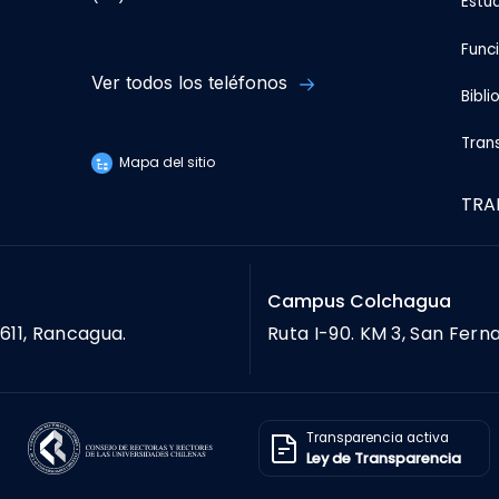
Estu
Func
Ver todos los teléfonos
Bibli
Tran
Mapa del sitio
TRA
Campus Colchagua
611, Rancagua.
Ruta I-90. KM 3, San Fern
Transparencia activa
Ley de Transparencia