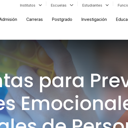
Institutos
Escuelas
Estudiantes
Func
Admisión
Carreras
Postgrado
Investigación
Educa
tas para Prev
des Emocional
les de Perso