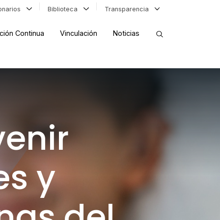
ionarios
Biblioteca
Transparencia
ción Continua
Vinculación
Noticias
ORDENAR RESULTADOS
FILTRAR INFORMACIÓN
enir
es y
nas del