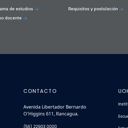
ama de estudios
Requisitos y postulación
po docente
CONTACTO
UO
Insti
Avenida Libertador Bernardo
O'Higgins 611, Rancagua.
Escu
(56) 22903 0000