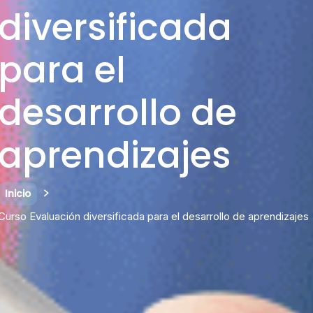
diversificada
para el
desarrollo de
aprendizajes
Inicio
Curso Evaluación diversificada para el desarrollo de aprendizajes