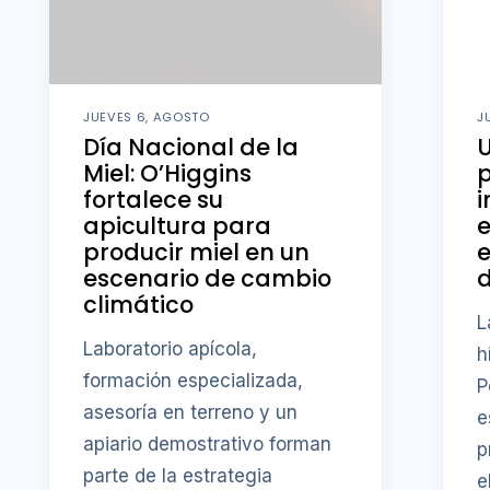
JUEVES 6, AGOSTO
J
Día Nacional de la
U
Miel: O’Higgins
fortalece su
i
apicultura para
producir miel en un
e
escenario de cambio
d
climático
L
Laboratorio apícola,
h
formación especializada,
P
asesoría en terreno y un
e
apiario demostrativo forman
p
parte de la estrategia
e