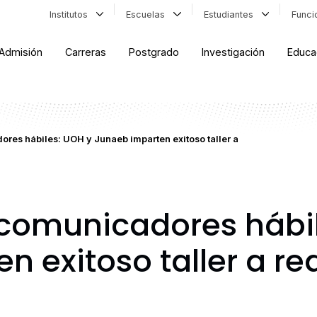
Institutos
Escuelas
Estudiantes
Func
Admisión
Carreras
Postgrado
Investigación
Educa
es hábiles: UOH y Junaeb imparten exitoso taller a
comunicadores hábil
 exitoso taller a re