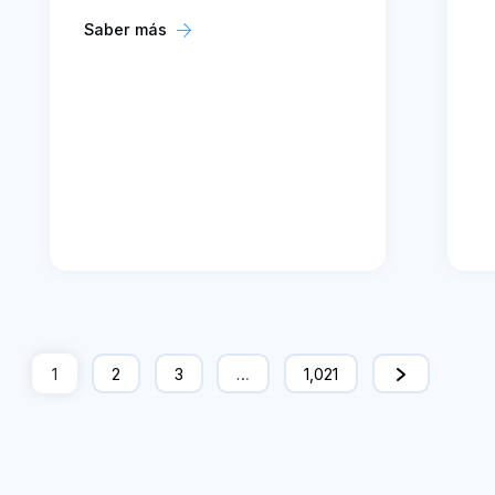
Saber más
1
2
3
…
1,021