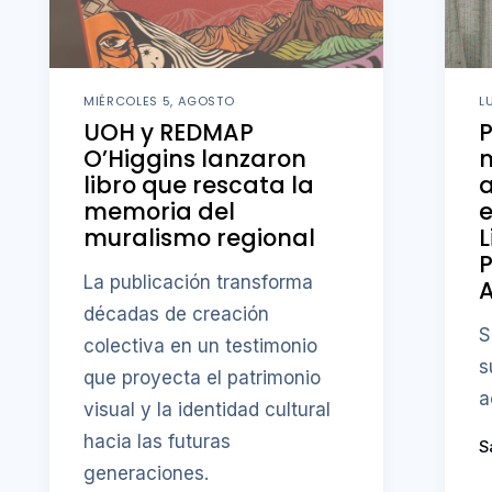
MIÉRCOLES 5, AGOSTO
L
UOH y REDMAP
O’Higgins lanzaron
m
libro que rescata la
memoria del
e
muralismo regional
L
P
La publicación transforma
A
décadas de creación
S
colectiva en un testimonio
s
que proyecta el patrimonio
a
visual y la identidad cultural
hacia las futuras
S
generaciones.