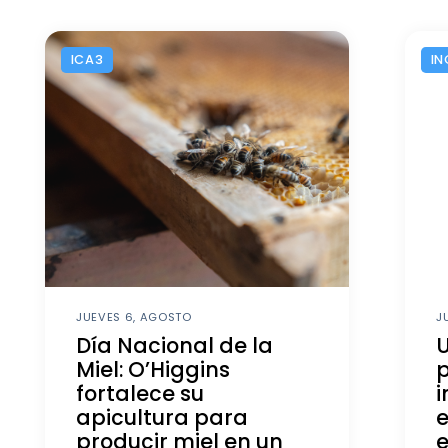
ICA3
IN
JUEVES 6, AGOSTO
J
Día Nacional de la
U
Miel: O’Higgins
fortalece su
i
apicultura para
producir miel en un
e