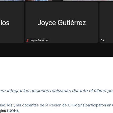
ra integral las acciones realizadas durante el último pe
o, los y las docentes de la Región de O’Higgins participaron en
(UOH).
gins