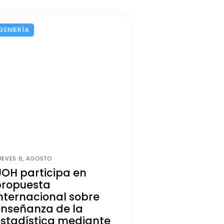
GENIERÍA
UEVES 6, AGOSTO
OH participa en
propuesta
nternacional sobre
enseñanza de la
stadística mediante