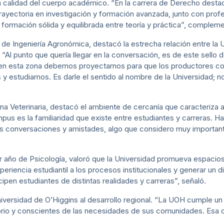
a calidad del cuerpo académico. “En la carrera de Derecho desta
ectoria en investigación y formación avanzada, junto con profes
a formación sólida y equilibrada entre teoría y práctica”, complem
e Ingeniería Agronómica, destacó la estrecha relación entre la Un
 “Al punto que quería llegar en la conversación, es de este sello
en esta zona debemos proyectarnos para que los productores c
y estudiamos. Es darle el sentido al nombre de la Universidad; n
na Veterinaria, destacó el ambiente de cercanía que caracteriza
us es la familiaridad que existe entre estudiantes y carreras. 
as conversaciones y amistades, algo que considero muy import
r año de Psicología, valoró que la Universidad promueva espacios
eriencia estudiantil a los procesos institucionales y generar un d
pen estudiantes de distintas realidades y carreras”, señaló.
iversidad de O’Higgins al desarrollo regional. “La UOH cumple un r
torio y conscientes de las necesidades de sus comunidades. Esa c