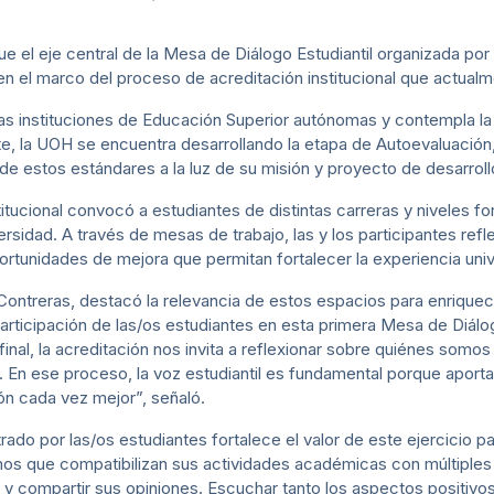
ue el eje central de la Mesa de Diálogo Estudiantil organizada por 
 en el marco del proceso de acreditación institucional que actual
las instituciones de Educación Superior autónomas y contempla la 
e, la UOH se encuentra desarrollando la etapa de Autoevaluación, 
de estos estándares a la luz de su misión y proyecto de desarrollo 
titucional convocó a estudiantes de distintas carreras y niveles f
sidad. A través de mesas de trabajo, las y los participantes ref
portunidades de mejora que permitan fortalecer la experiencia unive
ia Contreras, destacó la relevancia de estos espacios para enriqu
participación de las/os estudiantes en esta primera Mesa de Diálo
do final, la acreditación nos invita a reflexionar sobre quiénes so
. En ese proceso, la voz estudiantil es fundamental porque aporta
ción cada vez mejor”, señaló.
 por las/os estudiantes fortalece el valor de este ejercicio part
s que compatibilizan sus actividades académicas con múltiples 
 y compartir sus opiniones. Escuchar tanto los aspectos positivo