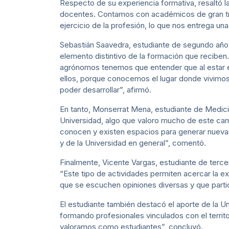
Respecto de su experiencia formativa, resaltó l
docentes. Contamos con académicos de gran tray
ejercicio de la profesión, lo que nos entrega un
Sebastián Saavedra, estudiante de segundo año d
elemento distintivo de la formación que reciben.
agrónomos tenemos que entender que al estar 
ellos, porque conocemos el lugar donde vivimos 
poder desarrollar”, afirmó.
En tanto, Monserrat Mena, estudiante de Medici
Universidad, algo que valoro mucho de este camp
conocen y existen espacios para generar nuev
y de la Universidad en general”, comentó.
Finalmente, Vicente Vargas, estudiante de terce
“Este tipo de actividades permiten acercar la exp
que se escuchen opiniones diversas y que partici
El estudiante también destacó el aporte de la Un
formando profesionales vinculados con el terri
valoramos como estudiantes”, concluyó.