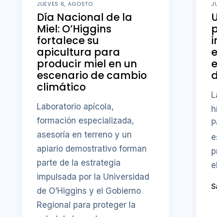
JUEVES 6, AGOSTO
J
Día Nacional de la
U
Miel: O’Higgins
fortalece su
i
apicultura para
producir miel en un
e
escenario de cambio
d
climático
L
Laboratorio apícola,
h
formación especializada,
P
asesoría en terreno y un
e
apiario demostrativo forman
p
parte de la estrategia
e
impulsada por la Universidad
S
de O’Higgins y el Gobierno
Regional para proteger la