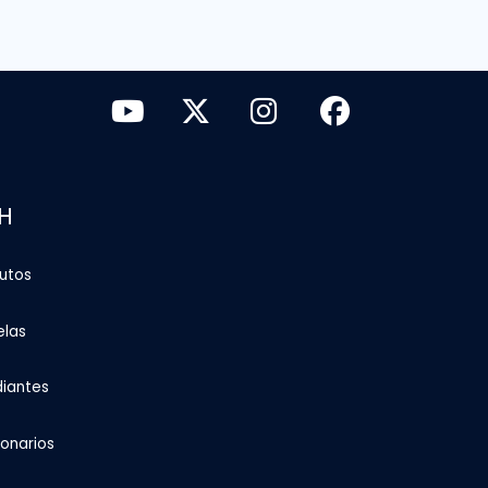
H
tutos
elas
diantes
ionarios