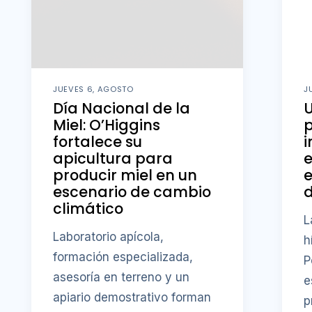
JUEVES 6, AGOSTO
J
Día Nacional de la
U
Miel: O’Higgins
fortalece su
i
apicultura para
producir miel en un
e
escenario de cambio
d
climático
L
Laboratorio apícola,
h
formación especializada,
P
asesoría en terreno y un
e
apiario demostrativo forman
p