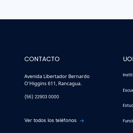
CONTACTO
UO
Insti
Avenida Libertador Bernardo
O'Higgins 611, Rancagua.
Escu
(56) 22903 0000
Estu
Ver todos los teléfonos
Func