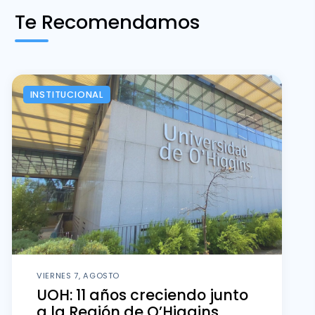
Te Recomendamos
INSTITUCIONAL
VIERNES 7, AGOSTO
UOH: 11 años creciendo junto
a la Región de O’Higgins