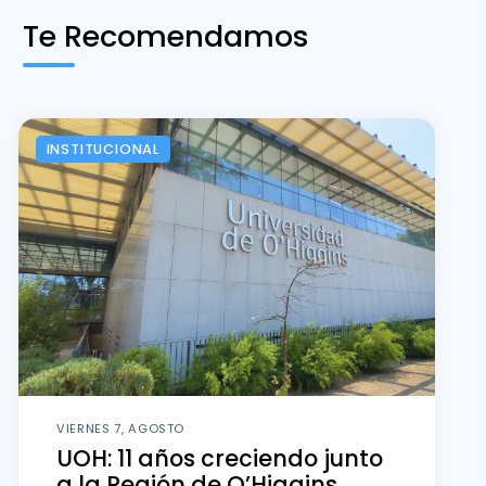
Te Recomendamos
INSTITUCIONAL
VIERNES 7, AGOSTO
UOH: 11 años creciendo junto
a la Región de O’Higgins