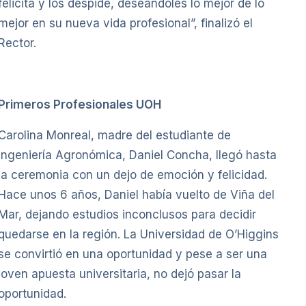
felicita y los despide, deseándoles lo mejor de lo
mejor en su nueva vida profesional”, finalizó el
Rector.
Primeros Profesionales UOH
Carolina Monreal, madre del estudiante de
Ingeniería Agronómica, Daniel Concha, llegó hasta
la ceremonia con un dejo de emoción y felicidad.
Hace unos 6 años, Daniel había vuelto de Viña del
Mar, dejando estudios inconclusos para decidir
quedarse en la región. La Universidad de O’Higgins
se convirtió en una oportunidad y pese a ser una
joven apuesta universitaria, no dejó pasar la
oportunidad.