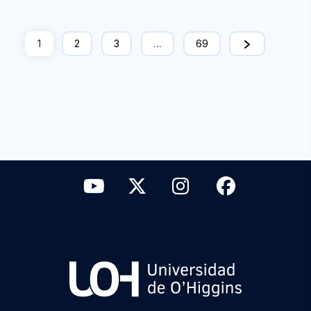
1
2
3
…
69