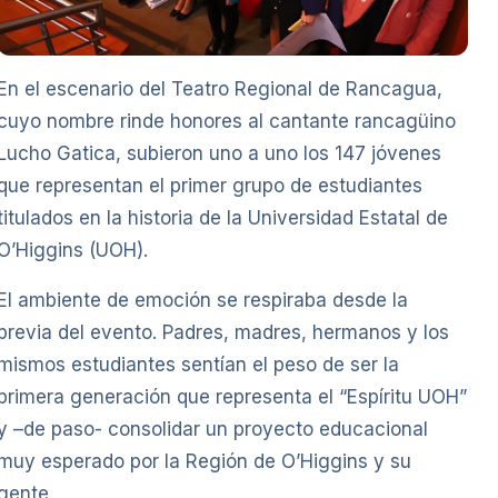
En el escenario del Teatro Regional de Rancagua,
cuyo nombre rinde honores al cantante rancagüino
Lucho Gatica, subieron uno a uno los 147 jóvenes
que representan el primer grupo de estudiantes
titulados en la historia de la Universidad Estatal de
O’Higgins (UOH).
El ambiente de emoción se respiraba desde la
previa del evento. Padres, madres, hermanos y los
mismos estudiantes sentían el peso de ser la
primera generación que representa el “Espíritu UOH”
y –de paso- consolidar un proyecto educacional
muy esperado por la Región de O’Higgins y su
gente.