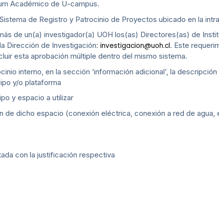
culum Académico de U-campus.
el Sistema de Registro y Patrocinio de Proyectos ubicado en la intra
ás de un(a) investigador(a) UOH los(as) Directores(as) de Insti
la Dirección de Investigación:
. Este requerim
investigacion@uoh.cl
cluir esta aprobación múltiple dentro del mismo sistema.
ocinio interno, en la sección ‘información adicional’, la descripció
ipo y/o plataforma
o y espacio a utilizar
n de dicho espacio (conexión eléctrica, conexión a red de agua, 
ada con la justificación respectiva