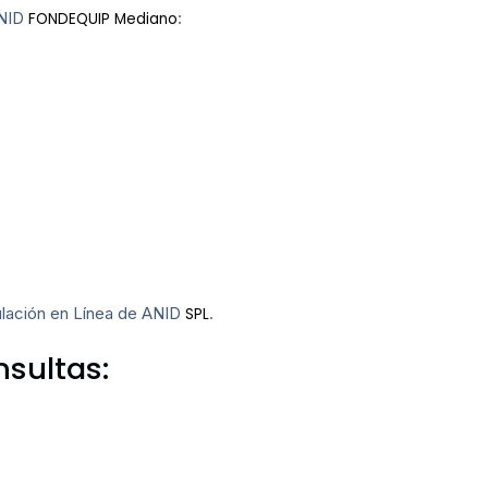
ANID
:
FONDEQUIP Mediano
tulación en Línea de ANID
.
SPL
sultas: