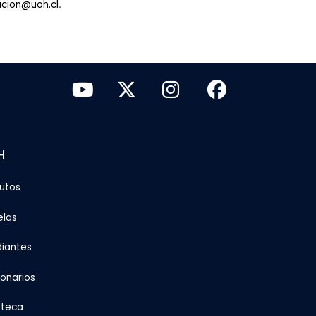
.
acion@uoh.cl
H
tutos
elas
diantes
ionarios
oteca