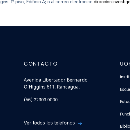
ns: 1° piso, Edificio A; o al correo electrónico
direccion.investig
CONTACTO
UO
Insti
Avenida Libertador Bernardo
O'Higgins 611, Rancagua.
Escu
(56) 22903 0000
Estu
Func
Ver todos los teléfonos
Bibli