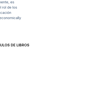
mente, es
 rol de los
ucación
oeconomically
ULOS DE LIBROS