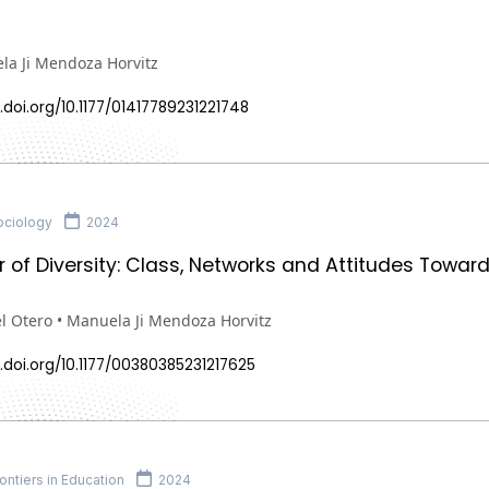
la Ji Mendoza Horvitz
.doi.org/10.1177/01417789231221748
ociology
2024
 of Diversity: Class, Networks and Attitudes Toward
l Otero • Manuela Ji Mendoza Horvitz
.doi.org/10.1177/00380385231217625
ntiers in Education
2024