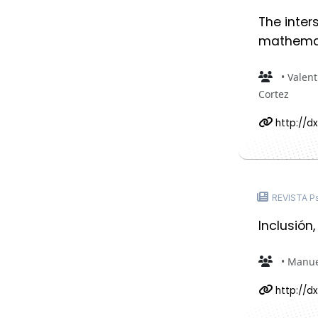
The inter
mathemat
• Valent
Cortez
http://d
REVISTA Ps
Inclusión
• Manue
http://dx