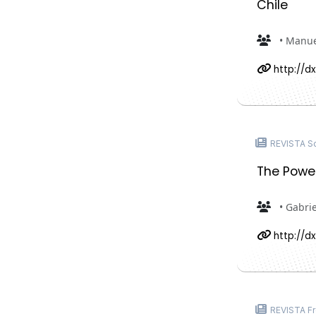
Chile
• Manue
http://dx
REVISTA S
The Power
• Gabrie
http://dx
REVISTA Fro