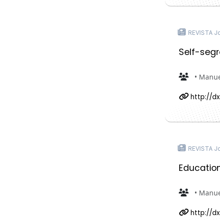
REVISTA Jo
Self-segr
• Manue
http://dx
REVISTA Jo
Education
• Manue
http://dx