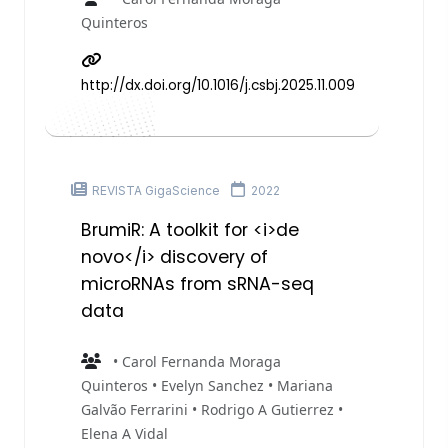
Quinteros
http://dx.doi.org/10.1016/j.csbj.2025.11.009
REVISTA GigaScience
2022
BrumiR: A toolkit for <i>de
novo</i> discovery of
microRNAs from sRNA-seq
data
• Carol Fernanda Moraga
Quinteros • Evelyn Sanchez • Mariana
Galvão Ferrarini • Rodrigo A Gutierrez •
Elena A Vidal