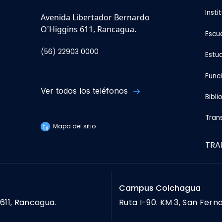
Insti
Avenida Libertador Bernardo
O'Higgins 611, Rancagua.
Escu
(56) 22903 0000
Estu
Func
Ver todos los teléfonos
Bibli
Tran
Mapa del sitio
TRA
Campus Colchagua
611, Rancagua.
Ruta I-90. KM 3, San Fern