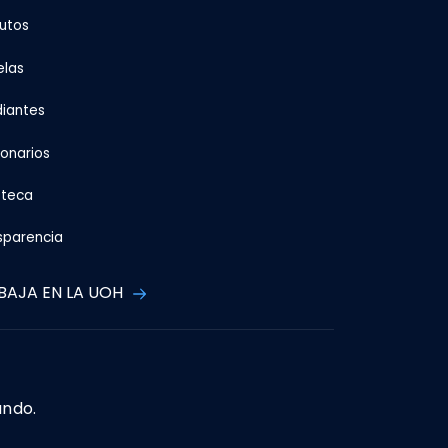
tutos
elas
diantes
ionarios
oteca
sparencia
BAJA EN LA UOH
ando.