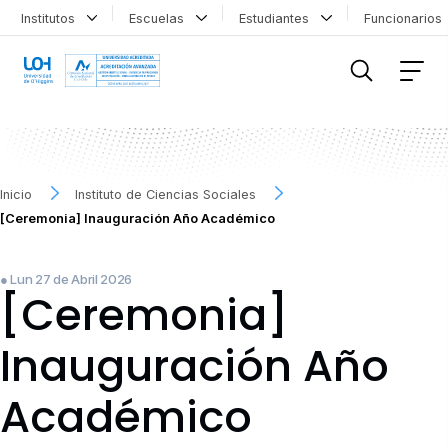
Institutos
Escuelas
Estudiantes
Funcionario
FILTRAR INFORMACIÓN
Inicio
Instituto de Ciencias Sociales
[Ceremonia] Inauguración Año Académico
● Lun 27 de Abril 2026
[Ceremonia]
Inauguración Año
Académico