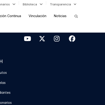
ionarios
Biblioteca
Transparencia
ción Continua
Vinculación
Noticias
ORDENAR RESULTADOS
FILTRAR INFORMACIÓN
H
tutos
elas
diantes
ionarios