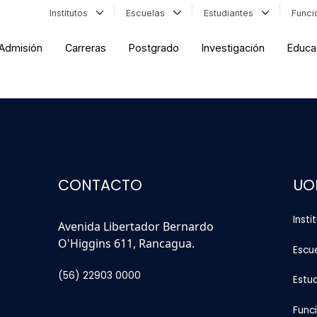
Institutos
Escuelas
Estudiantes
Func
Admisión
Carreras
Postgrado
Investigación
Educa
CONTACTO
UO
Insti
Avenida Libertador Bernardo
O'Higgins 611, Rancagua.
Escu
(56) 22903 0000
Estu
Func