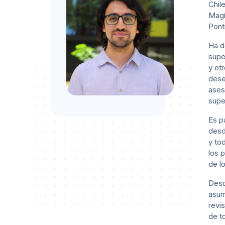
Chil
Magí
Pont
Ha d
supe
y ot
dese
ases
supe
Es p
desd
y to
los 
de l
Desd
asum
revi
de t