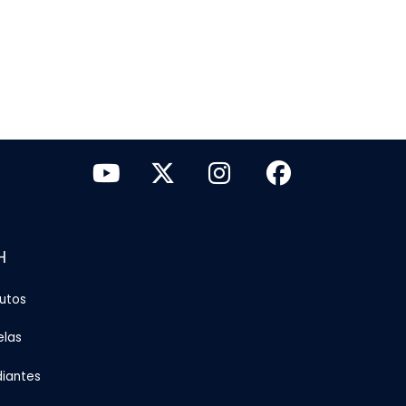
H
tutos
elas
diantes