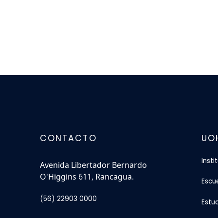
CONTACTO
UO
Insti
Avenida Libertador Bernardo
O'Higgins 611, Rancagua.
Escu
(56) 22903 0000
Estu