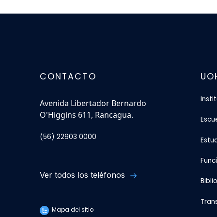
CONTACTO
UO
Insti
Avenida Libertador Bernardo
O'Higgins 611, Rancagua.
Escu
(56) 22903 0000
Estu
Func
Ver todos los teléfonos
Bibli
Tran
Mapa del sitio