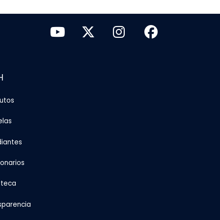
H
tutos
elas
diantes
ionarios
oteca
sparencia