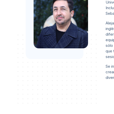
Univ
Incl
Seba
Alej
ingl
dife
equi
sólo
que 
sesi
Se i
crea
dive