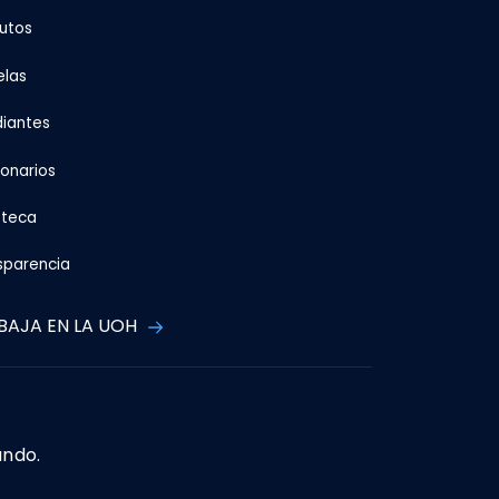
tutos
elas
diantes
ionarios
oteca
sparencia
BAJA EN LA UOH
ando.