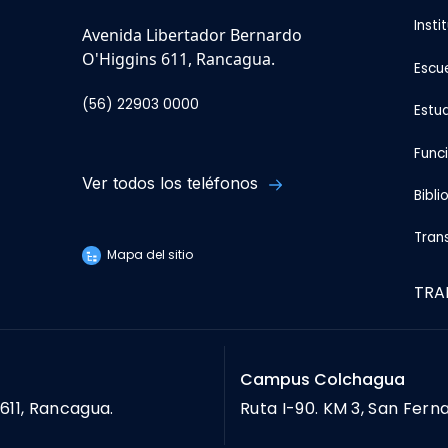
Insti
Avenida Libertador Bernardo
O'Higgins 611, Rancagua.
Escu
(56) 22903 0000
Estu
Func
Ver todos los teléfonos
Bibli
Tran
Mapa del sitio
TRA
Campus Colchagua
611, Rancagua.
Ruta I-90. KM 3, San Fern