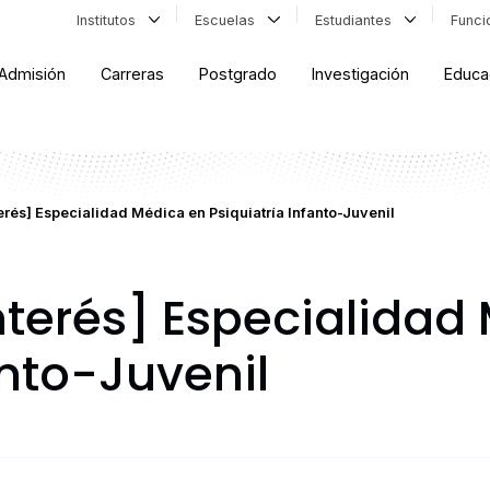
Institutos
Escuelas
Estudiantes
Func
Admisión
Carreras
Postgrado
Investigación
Educa
erés] Especialidad Médica en Psiquiatría Infanto-Juvenil
nterés] Especialidad
anto-Juvenil