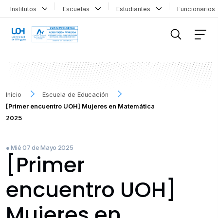
Institutos
Escuelas
Estudiantes
Funcionario
FILTRAR INFORMACIÓN
Inicio
Escuela de Educación
[Primer encuentro UOH] Mujeres en Matemática
2025
● Mié 07 de Mayo 2025
[Primer
encuentro UOH]
Mujeres en