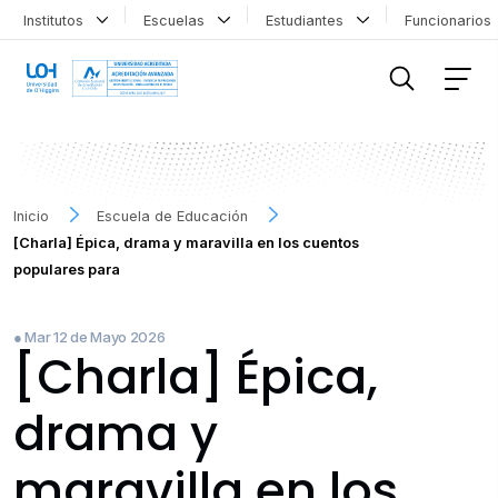
Institutos
Escuelas
Estudiantes
Funcionario
FILTRAR INFORMACIÓN
Inicio
Escuela de Educación
[Charla] Épica, drama y maravilla en los cuentos
populares para
● Mar 12 de Mayo 2026
[Charla] Épica,
drama y
maravilla en los