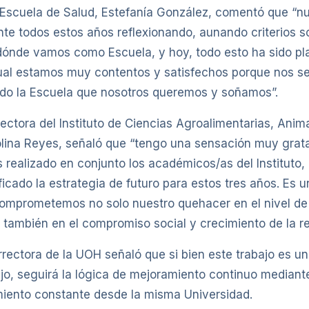
a Escuela de Salud, Estefanía González, comentó que “n
nte todos estos años reflexionando, aunando criterios s
dónde vamos como Escuela, y hoy, todo esto ha sido p
al estamos muy contentos y satisfechos porque nos ser
do la Escuela que nosotros queremos y soñamos”.
irectora del Instituto de Ciencias Agroalimentarias, Anim
lina Reyes, señaló que “tengo una sensación muy grata
 realizado en conjunto los académicos/as del Instituto
icado la estrategia de futuro para estos tres años. Es 
omprometemos no solo nuestro quehacer en el nivel de
 también en el compromiso social y crecimiento de la re
rrectora de la UOH señaló que si bien este trabajo es u
ajo, seguirá la lógica de mejoramiento continuo median
miento constante desde la misma Universidad.