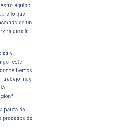
uestro equipo
obre lo que
lasmado en un
virá para ir
ales y
 por este
, donde hemos
un trabajo muy
 la
gión”.
na pauta de
te procesos de