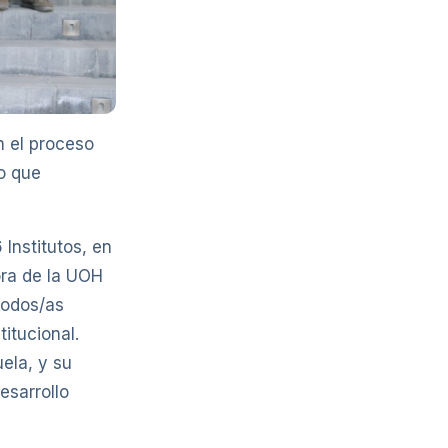
n el proceso
o que
 Institutos, en
ora de la UOH
todos/as
itucional.
ela, y su
esarrollo