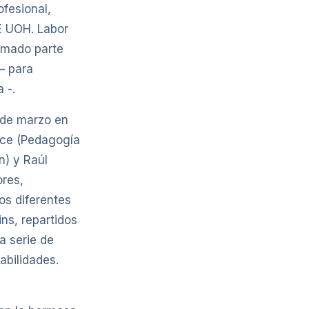
ofesional,
E UOH. Labor
ormado parte
– para
 -.
sde marzo en
nce (Pedagogía
n) y Raúl
ores,
os diferentes
ns, repartidos
a serie de
abilidades.