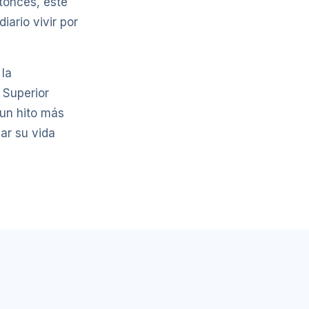
ntonces, este
iario vivir por
 la
 Superior
 un hito más
ar su vida