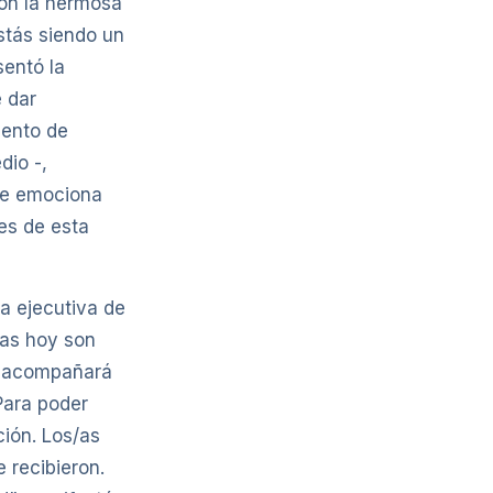
con la hermosa
stás siendo un
sentó la
 dar
iento de
dio -,
 Me emociona
es de esta
a ejecutiva de
/as hoy son
o acompañará
Para poder
ción. Los/as
 recibieron.