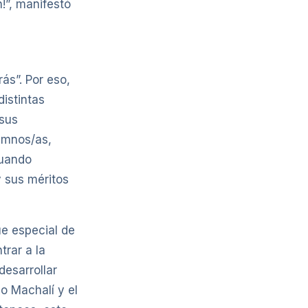
!”, manifestó
ás”. Por eso,
istintas
 sus
umnos/as,
cuando
y sus méritos
e especial de
rar a la
desarrollar
eo Machalí y el