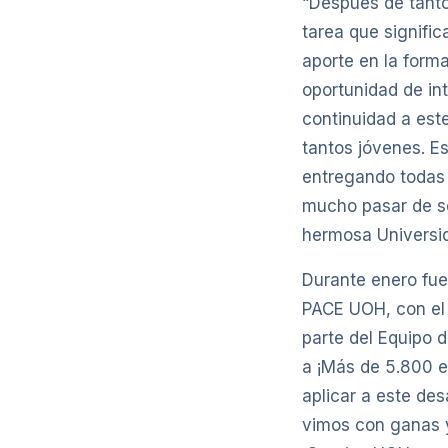
“Después de tanto
tarea que signifi
aporte en la form
oportunidad de in
continuidad a este
tantos jóvenes. E
entregando todas 
mucho pasar de se
hermosa Universid
Durante enero fue
PACE UOH, con el 
parte del Equipo
a ¡Más de 5.800 e
aplicar a este de
vimos con ganas y