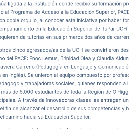
a ligada a la institución donde recibió su formación pr
so al Programa de Acceso a la Educación Superior, PAC
 doble orgullo, al conocer esta iniciativa por haber f
compañamiento en la Educación Superior de TuPar UOH 
quieren de tutorías en sus primeros dos años de carrera
e otros cinco egresados/as de la UOH se convirtieron de
no del PACE: Enoc Lemus, Trinidad Olea y Claudia Aldu
Javiera Carreño (Pedagogía en Lenguaje y Comunicació
 en Inglés). Se unieron al equipo compuesto por profes
edagogo y trabajadoras sociales, quienes responden a l
 más de 5.000 estudiantes de toda la Región de O’Higgi
cipales. A través de innovadoras clases les entregan un
l fin de alcanzar el desarrollo de sus competencias y h
el camino hacia su Educación Superior.