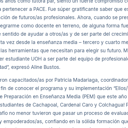
s años como tutora par, siento un fuerte compromiso 
ca pertenecer a PACE. Fue súper gratificante saber que e
ación de futuros/as profesionales. Ahora, cuando se pre
tegrarme como docente en terreno, de alguna forma fue
 sentido de ayudar a otros/as y de ser parte del crecim
sta vez desde la enseñanza media – tercero y cuarto me
las herramientas que necesitan para elegir su futuro.
r estudiante UOH a ser parte del equipo de profesional
ad”, expresó Aline Bustos.
ron capacitados/as por Patricia Madariaga, coordinador
fin de conocer el programa y su implementación “Ellos
 de Preparación en Enseñanza Media (PEM) que este añ
studiantes de Cachapoal, Cardenal Caro y Colchagua! 
safío no menor tuvieron que pasar un proceso de evalua
 empoderados/as, confiando en la sólida formación que