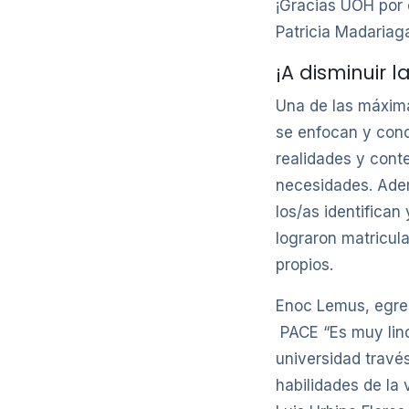
¡Gracias UOH por 
Patricia Madariag
¡A disminuir l
Una de las máxima
se enfocan y conc
realidades y conte
necesidades. Adem
los/as identifican
lograron matricul
propios.
Enoc Lemus, egre
PACE “Es muy lind
universidad travé
habilidades de la 