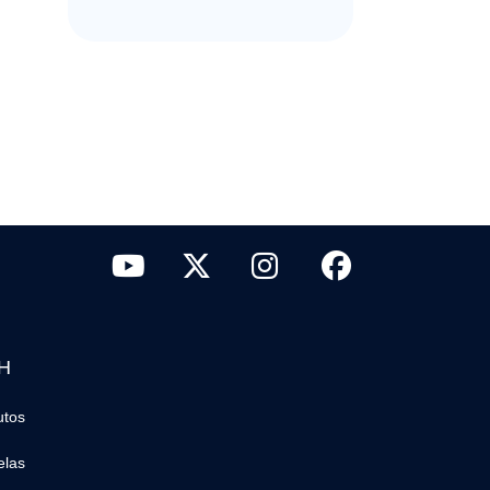
H
tutos
elas