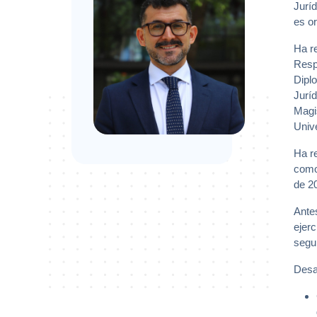
Jurí
es or
Ha r
Respo
Dipl
Jurí
Magi
Univ
Ha r
como
de 2
Ante
ejerc
segur
Desa