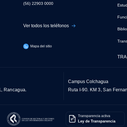
(56) 22903 0000
Estud
Func
Ver todos los teléfonos
Bibli
Tran
Mapa del sitio
TRA
Campus Colchagua
1, Rancagua.
Ruta I-90. KM 3, San Ferna
Transparencia activa
Ley de Transparencia