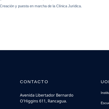
Creación y puesta en marcha de la Clínica Jurídica.
CONTACTO
UO
Insti
Avenida Libertador Bernardo
O'Higgins 611, Rancagua.
Escu