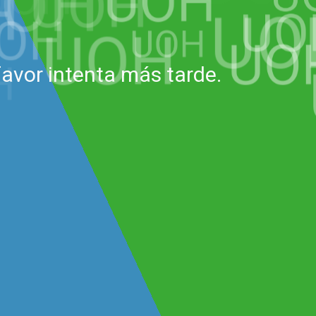
avor intenta más tarde.