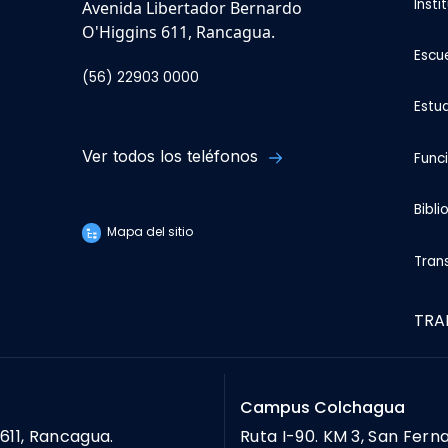
Insti
Avenida Libertador Bernardo
O'Higgins 611, Rancagua.
Escu
(56) 22903 0000
Estu
Ver todos los teléfonos
Func
Bibli
Mapa del sitio
Tran
TRA
Campus Colchagua
611, Rancagua.
Ruta I-90. KM 3, San Fern