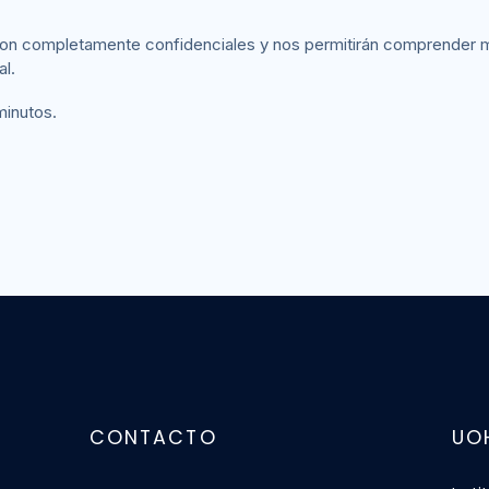
 son completamente confidenciales y nos permitirán comprender 
l.
minutos.
CONTACTO
UO