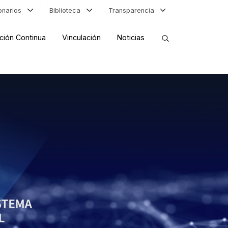
ionarios
Biblioteca
Transparencia
ción Continua
Vinculación
Noticias
ORDENAR RESULTADOS
FILTRAR INFORMACIÓN