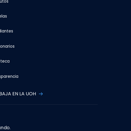
tutos
elas
diantes
ionarios
oteca
sparencia
BAJA EN LA UOH
ando.