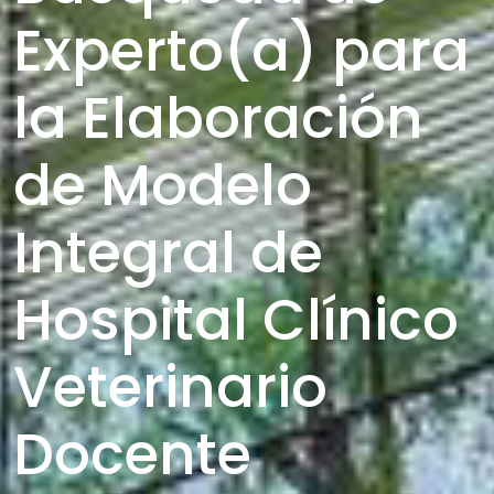
Experto(a) para
la Elaboración
de Modelo
Integral de
Hospital Clínico
Veterinario
Docente