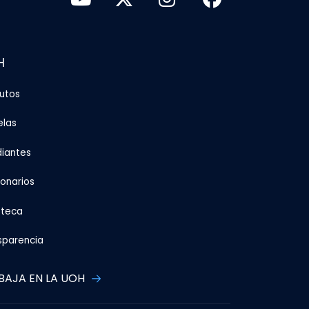
H
tutos
elas
diantes
ionarios
oteca
sparencia
BAJA EN LA UOH