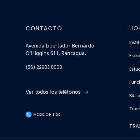
CONTACTO
UO
Insti
Avenida Libertador Bernardo
O'Higgins 611, Rancagua.
Escu
(56) 22903 0000
Estu
Func
Ver todos los teléfonos
Bibli
Tran
Mapa del sitio
TRA