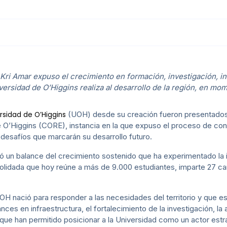
ri Amar expuso el crecimiento en formación, investigación, inf
iversidad de O’Higgins realiza al desarrollo de la región, en m
(UOH) desde su creación fueron presentados 
rsidad de O’Higgins
O’Higgins (CORE), instancia en la que expuso el proceso de cons
 desafíos que marcarán su desarrollo futuro.
alizó un balance del crecimiento sostenido que ha experimentado l
solidada que hoy reúne a más de 9.000 estudiantes, imparte 27 c
UOH nació para responder a las necesidades del territorio y que 
ces en infraestructura, el fortalecimiento de la investigación, la 
ue han permitido posicionar a la Universidad como un actor estrat