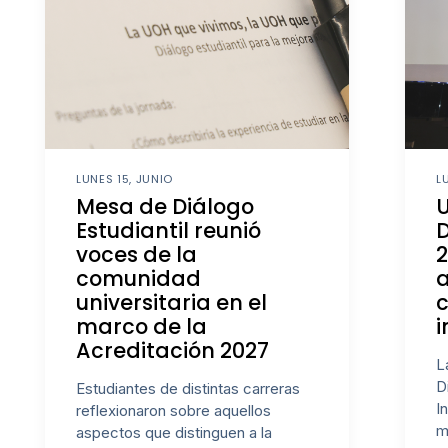
LUNES 15, JUNIO
L
Mesa de Diálogo
U
Estudiantil reunió
D
voces de la
comunidad
a
universitaria en el
c
marco de la
i
Acreditación 2027
L
D
Estudiantes de distintas carreras
I
reflexionaron sobre aquellos
m
aspectos que distinguen a la