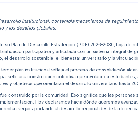
e Desarrollo Institucional, contempla mecanismos de seguimient
io y los desafíos globales.
e su Plan de Desarrollo Estratégico (PDE) 2026-2030, hoja de ruta
nificación participativa y articulada con un sistema integral de g
, el desarrollo sostenible, el bienestar universitario y la vinculaci
ercer plan institucional refleja el proceso de consolidación alca
al sello una construcción colectiva que involucró a estudiantes,
lores y objetivos que orientarán el desarrollo universitario hasta 20
 fue construido por la comunidad. Eso significa que las personas s
 implementación. Hoy declaramos hacia dónde queremos avanzar
rmitan seguir aportando al desarrollo regional desde la docencia, 