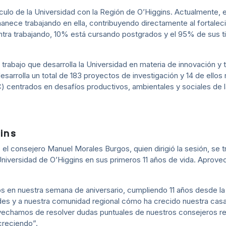
nculo de la Universidad con la Región de O’Higgins. Actualmente, 
manece trabajando en ella, contribuyendo directamente al fortaleci
ra trabajando, 10% está cursando postgrados y el 95% de sus ti
trabajo que desarrolla la Universidad en materia de innovación y t
sarrolla un total de 183 proyectos de investigación y 14 de ellos 
) centrados en desafíos productivos, ambientales y sociales de l
ins
el consejero Manuel Morales Burgos, quien dirigió la sesión, se t
 Universidad de O’Higgins en sus primeros 11 años de vida. Aprov
s en nuestra semana de aniversario, cumpliendo 11 años desde la 
dades y a nuestra comunidad regional cómo ha crecido nuestra cas
vechamos de resolver dudas puntuales de nuestros consejeros re
creciendo”.