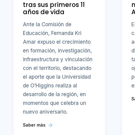
tras sus primeros 11
años de vida
A
Ante la Comisión de
E
Educación, Fernanda Kri
c
Amar expuso el crecimiento
a
en formación, investigación,
d
infraestructura y vinculación
t
con el territorio, destacando
o
el aporte que la Universidad
p
de O’Higgins realiza al
e
desarrollo de la región, en
S
momentos que celebra un
nuevo aniversario.
Saber más