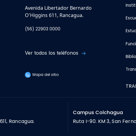
Insti
Avenida Libertador Bernardo
O'Higgins 611, Rancagua.
Escu
(56) 22903 0000
Estu
Func
Ver todos los teléfonos
Bibli
Tran
Mapa del sitio
TRA
Campus Colchagua
611, Rancagua.
Ruta I-90. KM 3, San Fern