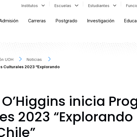
Institutos
Escuelas
Estudiantes
Func
Admisión
Carreras
Postgrado
Investigación
Educa
ión UOH
Noticias
as Culturales 2023 “Explorando
 O’Higgins inicia Pr
les 2023 “Explorando 
Chile”