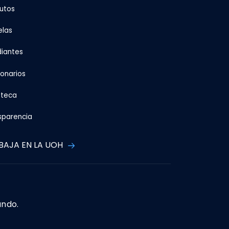
tutos
elas
diantes
ionarios
oteca
sparencia
BAJA EN LA UOH
ando.