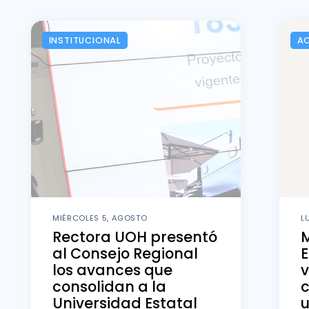
INSTITUCIONAL
A
MIÉRCOLES 5, AGOSTO
L
Rectora UOH presentó
al Consejo Regional
E
los avances que
v
consolidan a la
Universidad Estatal
u