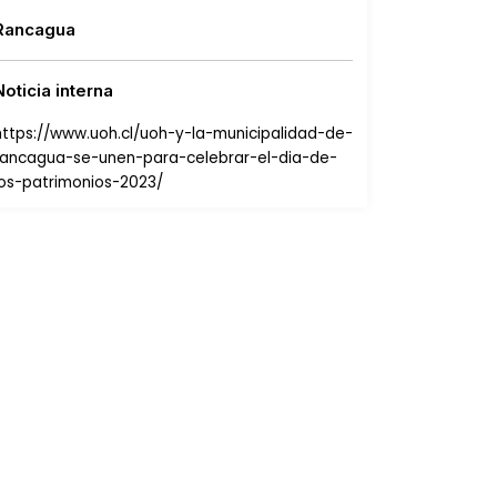
Rancagua
Noticia interna
https://www.uoh.cl/uoh-y-la-municipalidad-de-
rancagua-se-unen-para-celebrar-el-dia-de-
los-patrimonios-2023/