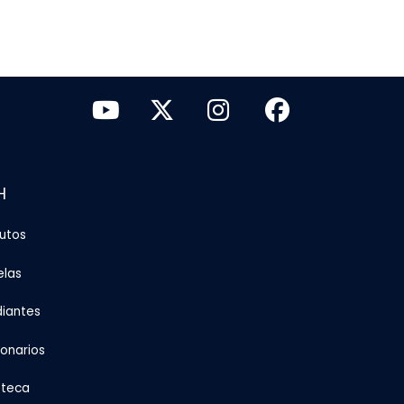
H
tutos
elas
diantes
ionarios
oteca