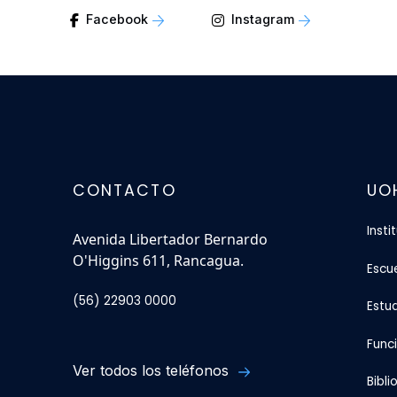
Facebook
Instagram
CONTACTO
UO
Insti
Avenida Libertador Bernardo
O'Higgins 611, Rancagua.
Escu
(56) 22903 0000
Estu
Func
Ver todos los teléfonos
Bibli