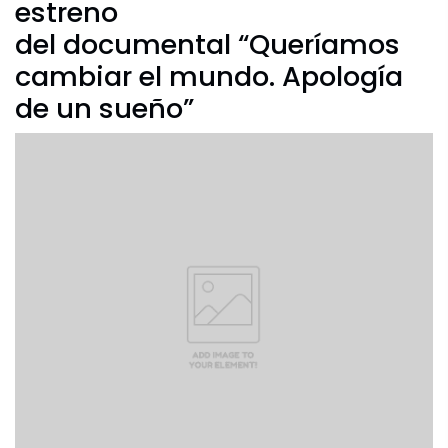
estreno
Agenda Cultural
del documental “Queríamos
cambiar el mundo. Apología
Archivo Fotográfico y Documental
de un sueño”
Historial
Contacto