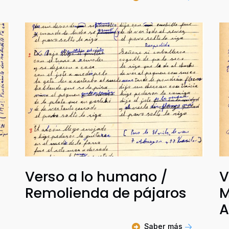
Verso a lo humano /
V
Remolienda de pájaros
M
A
Saber más