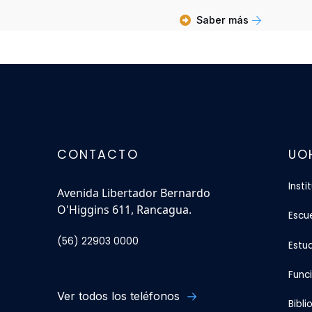
Saber más
CONTACTO
UO
Insti
Avenida Libertador Bernardo
O'Higgins 611, Rancagua.
Escu
(56) 22903 0000
Estu
Func
Ver todos los teléfonos
Bibli