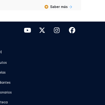
Saber más
H
tutos
elas
diantes
ionarios
oteca