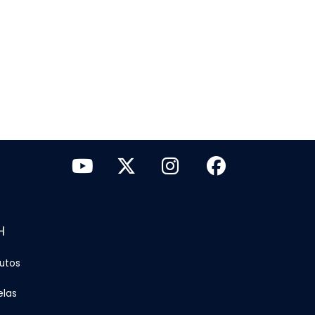
H
tutos
elas