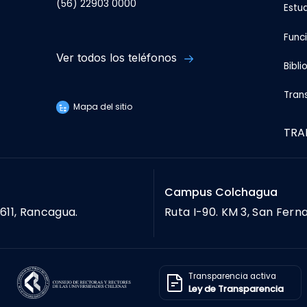
(56) 22903 0000
Estu
Func
Ver todos los teléfonos
Bibli
Tran
Mapa del sitio
TRA
Campus Colchagua
611, Rancagua.
Ruta I-90. KM 3, San Fern
Transparencia activa
Ley de Transparencia