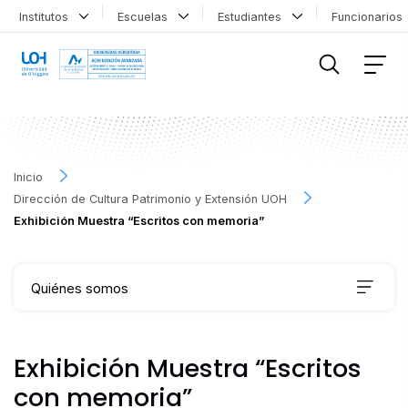
Institutos
Escuelas
Estudiantes
Funcionario
FILTRAR INFORMACIÓN
Inicio
Dirección de Cultura Patrimonio y Extensión UOH
Exhibición Muestra “Escritos con memoria”
Quiénes somos
Qué hacemos
Exhibición Muestra “Escritos
con memoria”
Agenda Cultural