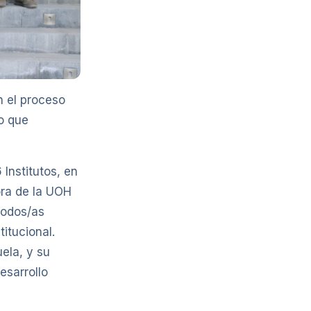
n el proceso
o que
 Institutos, en
ora de la UOH
todos/as
itucional.
ela, y su
esarrollo