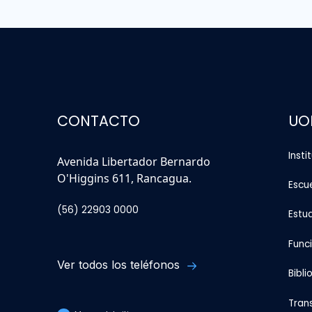
CONTACTO
UO
Insti
Avenida Libertador Bernardo
O'Higgins 611, Rancagua.
Escu
(56) 22903 0000
Estu
Func
Ver todos los teléfonos
Bibli
Tran