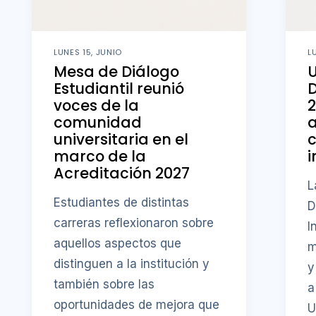
LUNES 15, JUNIO
L
Mesa de Diálogo
U
Estudiantil reunió
D
voces de la
comunidad
a
universitaria en el
c
marco de la
i
Acreditación 2027
L
Estudiantes de distintas
D
carreras reflexionaron sobre
I
aquellos aspectos que
m
distinguen a la institución y
y
también sobre las
a
oportunidades de mejora que
U