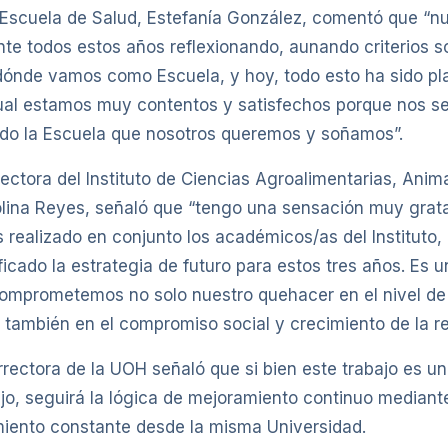
a Escuela de Salud, Estefanía González, comentó que “n
nte todos estos años reflexionando, aunando criterios s
dónde vamos como Escuela, y hoy, todo esto ha sido p
al estamos muy contentos y satisfechos porque nos ser
do la Escuela que nosotros queremos y soñamos”.
irectora del Instituto de Ciencias Agroalimentarias, Anim
lina Reyes, señaló que “tengo una sensación muy grata
 realizado en conjunto los académicos/as del Instituto
icado la estrategia de futuro para estos tres años. Es 
omprometemos no solo nuestro quehacer en el nivel de
 también en el compromiso social y crecimiento de la re
rrectora de la UOH señaló que si bien este trabajo es u
ajo, seguirá la lógica de mejoramiento continuo median
miento constante desde la misma Universidad.