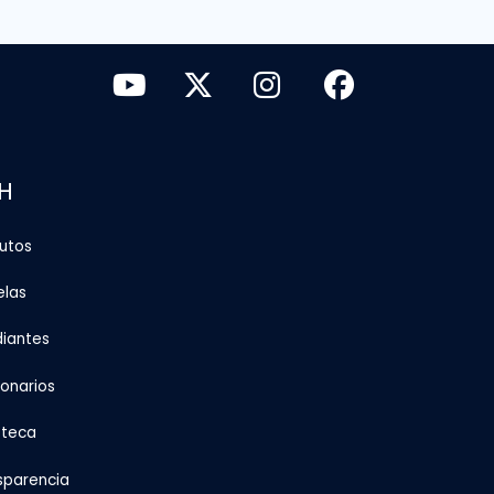
H
tutos
elas
diantes
ionarios
oteca
sparencia