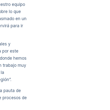
uestro equipo
obre lo que
lasmado en un
virá para ir
ales y
 por este
, donde hemos
un trabajo muy
 la
gión”.
na pauta de
te procesos de