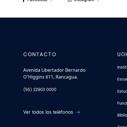
CONTACTO
UO
Insti
Avenida Libertador Bernardo
O'Higgins 611, Rancagua.
Escu
(56) 22903 0000
Estu
Func
Ver todos los teléfonos
Bibli