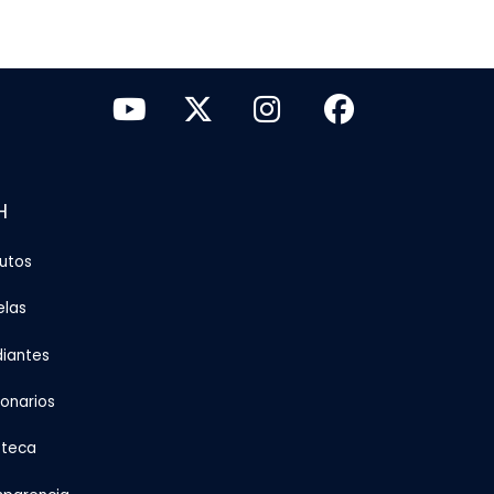
H
tutos
elas
diantes
ionarios
oteca