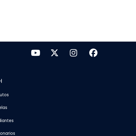
H
tutos
elas
diantes
ionarios